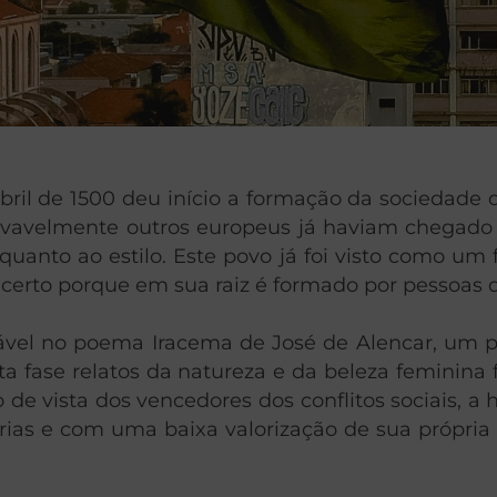
ril de 1500 deu início a formação da sociedade q
avelmente outros europeus já haviam chegado ao 
uanto ao estilo. Este povo já foi visto como um 
 certo porque em sua raiz é formado por pessoas 
vel no poema Iracema de José de Alencar, um paí
ta fase relatos da natureza e da beleza feminina
e vista dos vencedores dos conflitos sociais, a hi
s e com uma baixa valorização de sua própria his