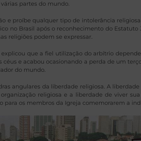
 várias partes do mundo.
ião e proíbe qualquer tipo de intolerância religios
co no Brasil após o reconhecimento do Estatuto Ju
as religiões podem se expressar.
xplicou que a fiel utilização do arbítrio depende 
s céus e acabou ocasionando a perda de um terço
lvador do mundo.
dras angulares da liberdade religiosa. A liberdade
rganização religiosa e a liberdade de viver sua
azão para os membros da Igreja comemorarem a in