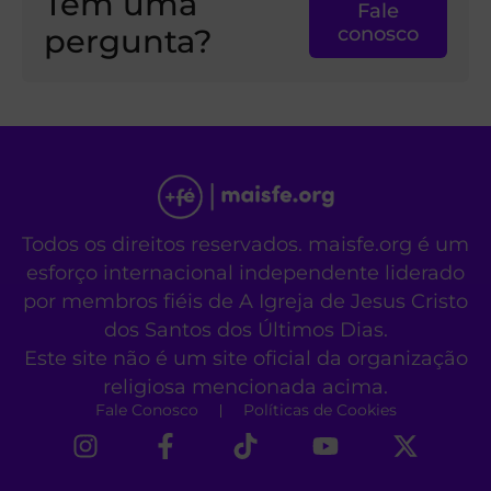
Tem uma
Fale
pergunta?
conosco
Todos os direitos reservados. maisfe.org é um
esforço internacional independente liderado
por membros fiéis de A Igreja de Jesus Cristo
dos Santos dos Últimos Dias.
Este site não é um site oficial da organização
religiosa mencionada acima.
Fale Conosco
Políticas de Cookies