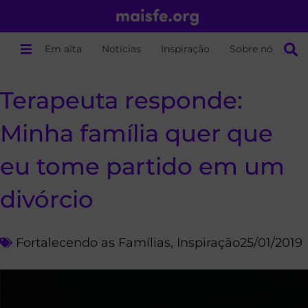
Em alta
Notícias
Inspiração
Sobre nós
Terapeuta responde:
Minha família quer que
eu tome partido em um
divórcio
Fortalecendo as Famílias
,
Inspiração
25/01/2019