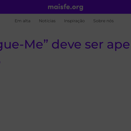
Em alta
Notícias
Inspiração
Sobre nós
gue-Me” deve ser ap
o