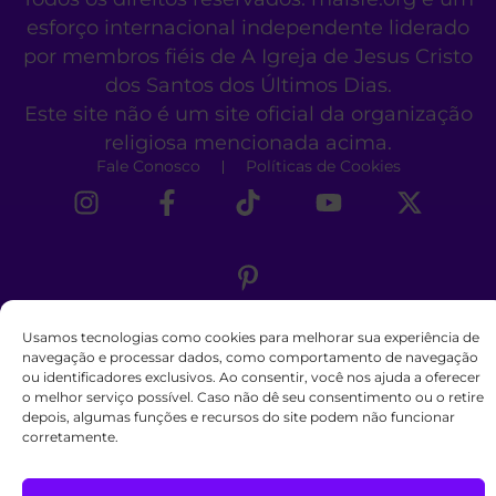
esforço internacional independente liderado
por membros fiéis de A Igreja de Jesus Cristo
dos Santos dos Últimos Dias.
Este site não é um site oficial da organização
religiosa mencionada acima.
Fale Conosco
Políticas de Cookies
Usamos tecnologias como cookies para melhorar sua experiência de
navegação e processar dados, como comportamento de navegação
ou identificadores exclusivos. Ao consentir, você nos ajuda a oferecer
o melhor serviço possível. Caso não dê seu consentimento ou o retire
depois, algumas funções e recursos do site podem não funcionar
corretamente.