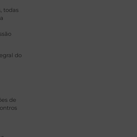
, todas
ma
ssão
egral do
ões de
ontros