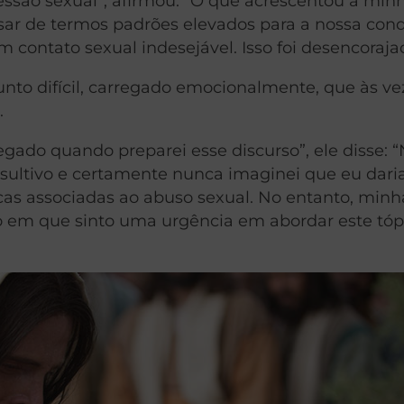
essão sexual”, afirmou. “O que acrescentou à min
pesar de termos padrões elevados para a nossa con
 contato sexual indesejável. Isso foi desencorajad
nto difícil, carregado emocionalmente, que às ve
.
egado quando preparei esse discurso”, ele disse: “
onsultivo e certamente nunca imaginei que eu dar
cas associadas ao abuso sexual. No entanto, minh
 em que sinto uma urgência em abordar este tóp