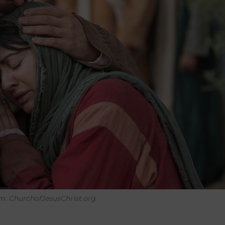
: ChurchofJesusChrist.org