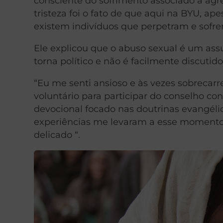
consciente do sofrimento associado à agr
tristeza foi o fato de que aqui na BYU, a
existem indivíduos que perpetram e sofrem
Ele explicou que o abuso sexual é um assu
torna político e não é facilmente discutido
“Eu me senti ansioso e às vezes sobrecarr
voluntário para participar do conselho c
devocional focado nas doutrinas evangéli
experiências me levaram a esse momento
delicado “.