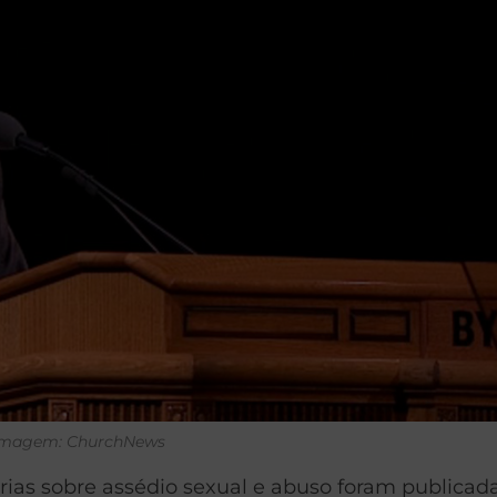
Imagem: ChurchNews
ias sobre assédio sexual e abuso foram publicada