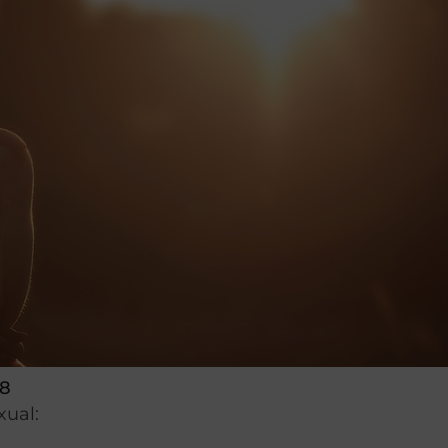
18
xual: