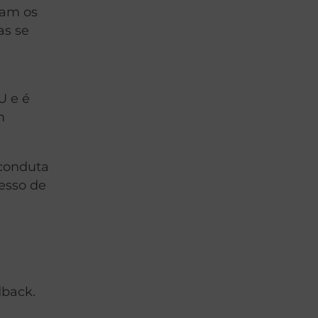
íam os
as se
U e é
m
 conduta
cesso de
dback.