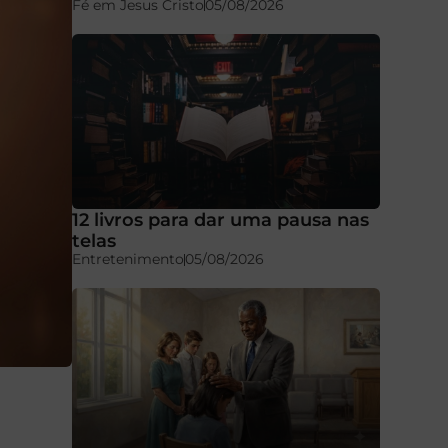
Fé em Jesus Cristo
05/08/2026
12 livros para dar uma pausa nas
telas
Entretenimento
05/08/2026