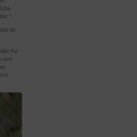
ha
duta,
or “.
zes se
Não fui
ia um
as
ico