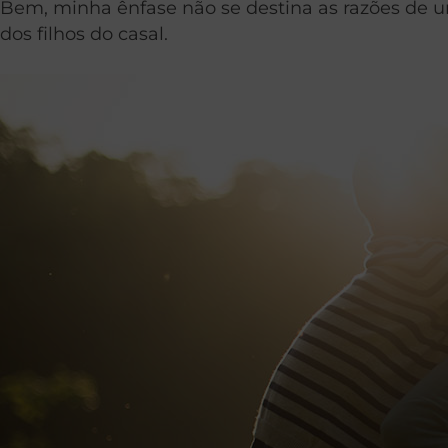
Bem, minha ênfase não se destina as razões de u
dos filhos do casal.