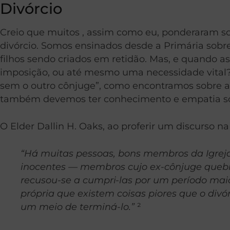
Divórcio
Creio que muitos , assim como eu, ponderaram sob
divórcio. Somos ensinados desde a Primária sobr
filhos sendo criados em retidão. Mas, e quando 
imposição, ou até mesmo uma necessidade vital? D
sem o outro cônjuge”, como encontramos sobre a
também devemos ter conhecimento e empatia so
O Elder Dallin H. Oaks, ao proferir um discurso na
“
Há muitas pessoas, bons membros da Igreja,
inocentes — membros cujo ex-cônjuge quebr
recusou-se a cumpri-las por um período mai
própria que existem coisas piores que o di
um meio de terminá-lo.”
²