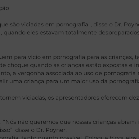
ção
que são viciadas em pornografia”, disse o Dr. Po
11, quando eles estavam totalmente despreparado
em para vício em pornografia para as crianças, t
r de choque quando as crianças estão expostas e i
tanto, a vergonha associada ao uso de pornograf
elir uma criança para um maior uso da pornografi
e tornem viciadas, os apresentadores oferecem dez
a. “Nós não queremos que nossas crianças abra
so”, disse o Dr. Poyner.
ografia, tanto quanto possível. Coloque bloqueio