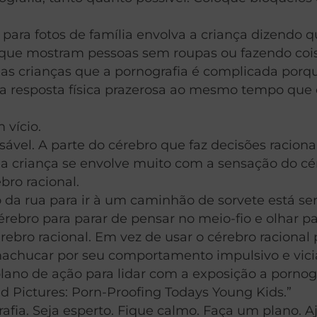
 para fotos de família envolva a criança dizendo
s que mostram pessoas sem roupas ou fazendo cois
e as crianças que a pornografia é complicada porq
resposta física prazerosa ao mesmo tempo que e
 vício.
ável. A parte do cérebro que faz decisões raciona
a criança se envolve muito com a sensação do cé
bro racional.
o da rua para ir à um caminhão de sorvete está s
cérebro para parar de pensar no meio-fio e olhar 
bro racional. Em vez de usar o cérebro racional pa
 machucar por seu comportamento impulsivo e vici
lano de ação para lidar com a exposição a porno
d Pictures: Porn-Proofing Todays Young Kids.”
fia. Seja esperto. Fique calmo. Faça um plano. A