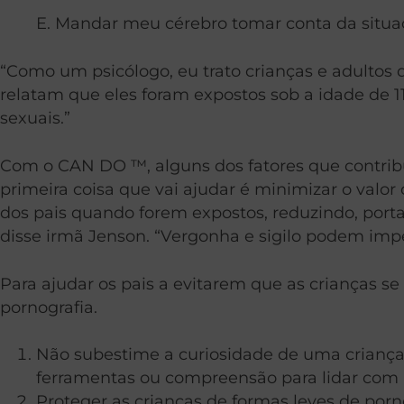
E. Mandar meu cérebro tomar conta da situa
“Como um psicólogo, eu trato crianças e adultos 
relatam que eles foram expostos sob a idade de 
sexuais.”
Com o CAN DO ™, alguns dos fatores que contribu
primeira coisa que vai ajudar é minimizar o valo
dos pais quando forem expostos, reduzindo, por
disse irmã Jenson. “Vergonha e sigilo podem imp
Para ajudar os pais a evitarem que as crianças s
pornografia.
Não subestime a curiosidade de uma crianç
ferramentas ou compreensão para lidar com is
Proteger as crianças de formas leves de porn