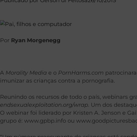
Publicado por
Gerson di Feitosa
26/10/2015
Por
Ryan Morgenegg
A
Morality Media
e o
PornHarms.com
patrocinara
imunizar as crianças contra a pornografia.
Reunindo os recursos de todo o país, webinars gra
endsexualexploitation.org/wrap
. Um dos destaque
O webinar foi liderado por Kristen A. Jenson e Gail
grupo é: www.gpbp.info ou www.goodpicturesbad
“Um número preocupante de crianças está sendo