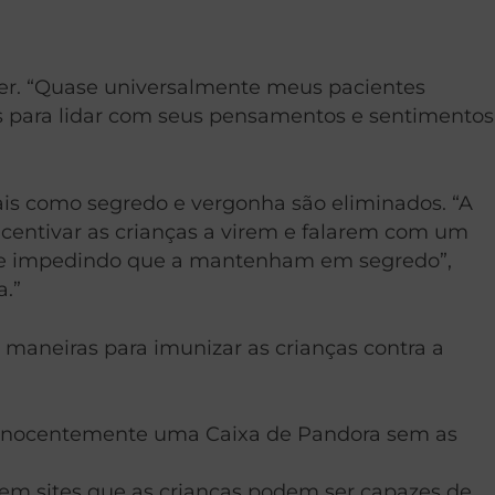
yner. “Quase universalmente meus pacientes
s para lidar com seus pensamentos e sentimentos
ais como segredo e vergonha são eliminados. “A
ncentivar as crianças a virem e falarem com um
ia e impedindo que a mantenham em segredo”,
a.”
 maneiras para imunizar as crianças contra a
m inocentemente uma Caixa de Pandora sem as
s em sites que as crianças podem ser capazes de