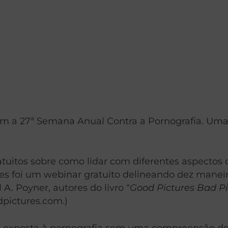
m a 27ª Semana Anual Contra a Pornografia. Uma
tuitos sobre como lidar com diferentes aspectos d
s foi um webinar gratuito delineando dez maneira
 A. Poyner, autores do livro “
Good Pictures Bad Pi
pictures.com.)
 exposta à pornografia sem uma compreensão de 