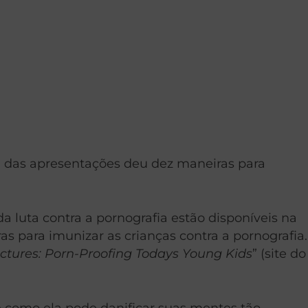
 das apresentações deu dez maneiras para
a luta contra a pornografia estão disponíveis na
s para imunizar as crianças contra a pornografia.
ctures: Porn-Proofing Todays Young Kids
” (site do
como ela pode danificar suas mentes tão