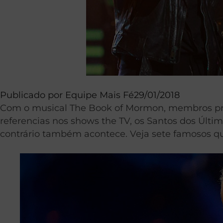
Publicado por
Equipe Mais Fé
29/01/2018
Com o musical The Book of Mormon, membros proe
referencias nos shows the TV, os Santos dos Últi
contrário também acontece. Veja sete famosos q