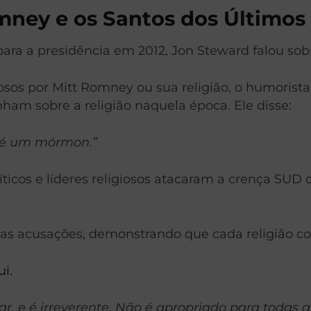
mney e os Santos dos Últimos
a a presidência em 2012, Jon Steward falou sobre
sos por Mitt Romney ou sua religião, o humorist
am sobre a religião naquela época. Ele disse:
e é um mórmon.”
íticos e líderes religiosos atacaram a crença SU
ssas acusações, demonstrando que cada religião c
ui.
, e é irreverente.
Não é apropriado para todas a