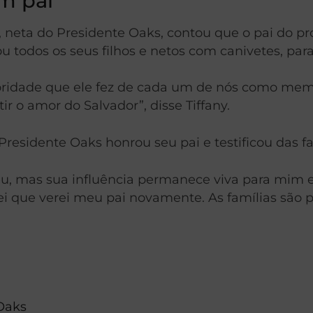
m pai
, neta do Presidente Oaks, contou que o pai do pr
 todos os seus filhos e netos com canivetes, para
ioridade que ele fez de cada um de nós como mem
r o amor do Salvador”, disse Tiffany.
Presidente Oaks honrou seu pai e testificou das f
eu, mas sua influência permanece viva para mim
sei que verei meu pai novamente. As famílias são 
 Oaks