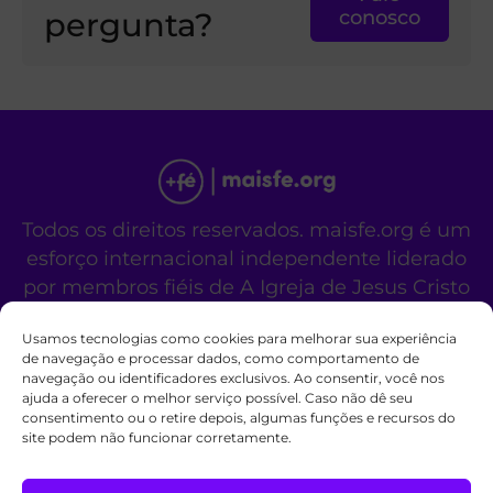
pergunta?
conosco
Todos os direitos reservados. maisfe.org é um
esforço internacional independente liderado
por membros fiéis de A Igreja de Jesus Cristo
dos Santos dos Últimos Dias.
Usamos tecnologias como cookies para melhorar sua experiência
Este site não é um site oficial da organização
de navegação e processar dados, como comportamento de
religiosa mencionada acima.
navegação ou identificadores exclusivos. Ao consentir, você nos
Fale Conosco
Políticas de Cookies
ajuda a oferecer o melhor serviço possível. Caso não dê seu
consentimento ou o retire depois, algumas funções e recursos do
site podem não funcionar corretamente.