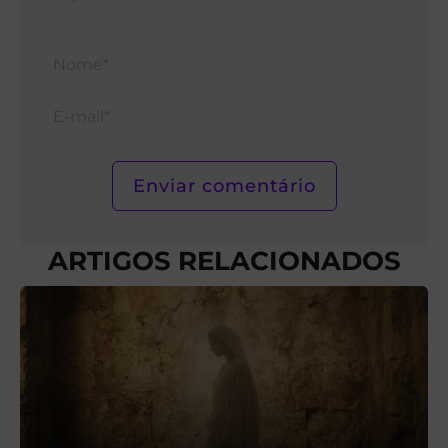
Nom
E-
mail*
ARTIGOS RELACIONADOS