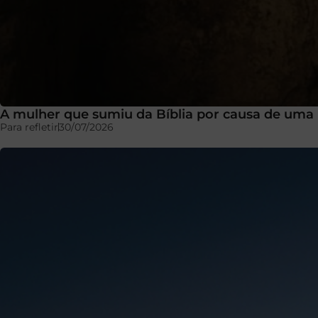
A mulher que sumiu da Bíblia por causa de uma 
Para refletir
30/07/2026