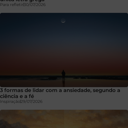
Para refletir
30/07/2026
3 formas de lidar com a ansiedade, segundo a
ciência e a fé
Inspiração
29/07/2026