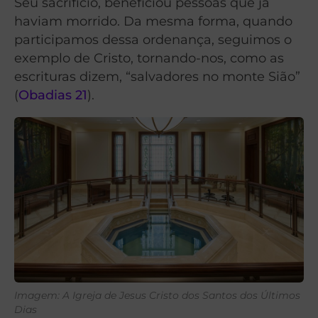
Seu sacrifício, beneficiou pessoas que já
haviam morrido. Da mesma forma, quando
participamos dessa ordenança, seguimos o
exemplo de Cristo, tornando-nos, como as
escrituras dizem, “salvadores no monte Sião”
(
Obadias 21
).
Imagem: A Igreja de Jesus Cristo dos Santos dos Últimos
Dias