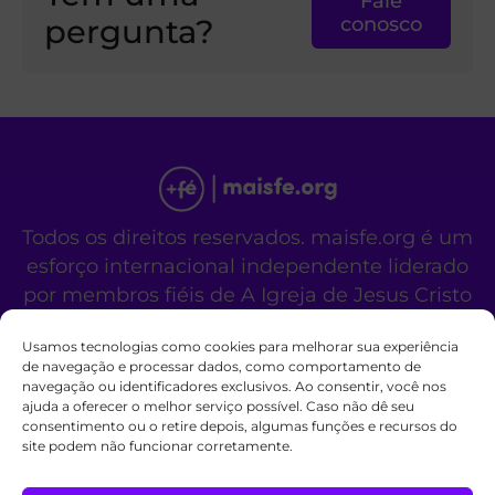
Fale
pergunta?
conosco
Todos os direitos reservados. maisfe.org é um
esforço internacional independente liderado
por membros fiéis de A Igreja de Jesus Cristo
dos Santos dos Últimos Dias.
Usamos tecnologias como cookies para melhorar sua experiência
Este site não é um site oficial da organização
de navegação e processar dados, como comportamento de
religiosa mencionada acima.
navegação ou identificadores exclusivos. Ao consentir, você nos
Fale Conosco
Políticas de Cookies
ajuda a oferecer o melhor serviço possível. Caso não dê seu
consentimento ou o retire depois, algumas funções e recursos do
site podem não funcionar corretamente.