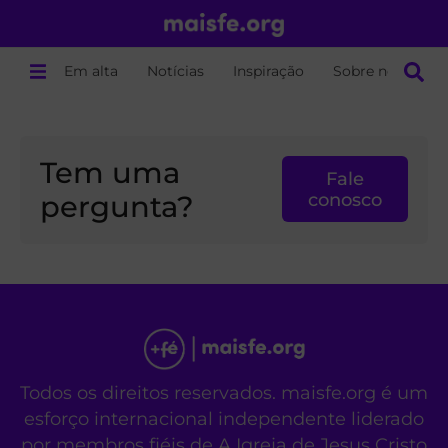
Em alta
Notícias
Inspiração
Sobre nós
Tem uma
Fale
pergunta?
conosco
Todos os direitos reservados. maisfe.org é um
esforço internacional independente liderado
por membros fiéis de A Igreja de Jesus Cristo