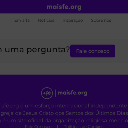
Em alta
Notícias
Inspiração
Sobre nós
 uma pergunta?
Fale conosco
aisfe.org é um esforço internacional independente
Igreja de Jesus Cristo dos Santos dos Últimos Dias
o é um site oficial da organização religiosa menc
Fale Conosco
Políticas de Cookies