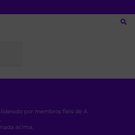
 liderado por membros fiéis de A
.
ionada acima.