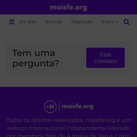
Em alta
Notícias
Inspiração
Sobre nós
Tem uma
Fale
pergunta?
conosco
Todos os direitos reservados. maisfe.org é um
esforço internacional independente liderado
por membros fiéis de A Igreja de Jesus Cristo