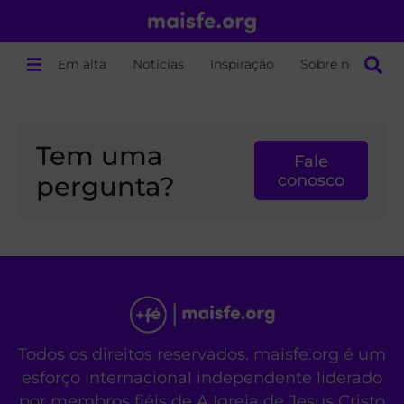
Em alta
Notícias
Inspiração
Sobre nós
Tem uma
Fale
pergunta?
conosco
Todos os direitos reservados. maisfe.org é um
esforço internacional independente liderado
por membros fiéis de A Igreja de Jesus Cristo