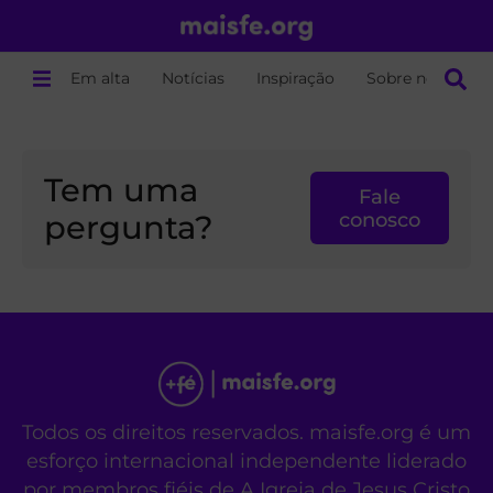
Em alta
Notícias
Inspiração
Sobre nós
Tem uma
Fale
pergunta?
conosco
Todos os direitos reservados. maisfe.org é um
esforço internacional independente liderado
por membros fiéis de A Igreja de Jesus Cristo