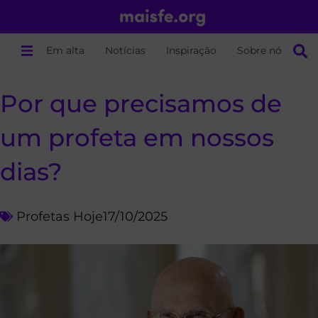
Em alta
Notícias
Inspiração
Sobre nós
Por que precisamos de
um profeta em nossos
dias?
Profetas Hoje
17/10/2025