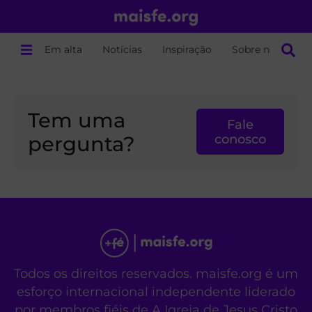
Em alta
Notícias
Inspiração
Sobre nós
Tem uma
Fale
pergunta?
conosco
Todos os direitos reservados. maisfe.org é um
esforço internacional independente liderado
por membros fiéis de A Igreja de Jesus Cristo