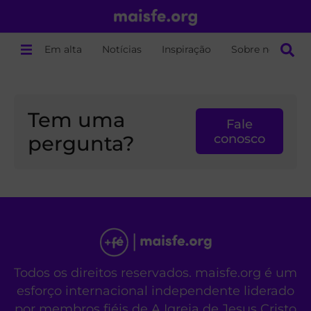
Em alta
Notícias
Inspiração
Sobre nós
Tem uma
Fale
pergunta?
conosco
Todos os direitos reservados. maisfe.org é um
esforço internacional independente liderado
por membros fiéis de A Igreja de Jesus Cristo