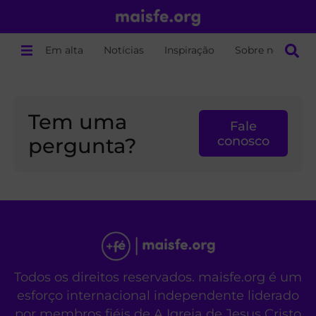
Em alta
Notícias
Inspiração
Sobre nós
Tem uma
Fale
pergunta?
conosco
Todos os direitos reservados. maisfe.org é um
esforço internacional independente liderado
por membros fiéis de A Igreja de Jesus Cristo