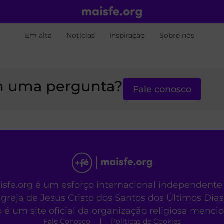
Em alta
Notícias
Inspiração
Sobre nós
 uma pergunta?
Fale conosco
aisfe.org é um esforço internacional independente
Igreja de Jesus Cristo dos Santos dos Últimos Dias
o é um site oficial da organização religiosa menc
Fale Conosco
Políticas de Cookies