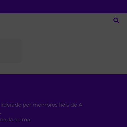
 liderado por membros fiéis de A
.
ionada acima.