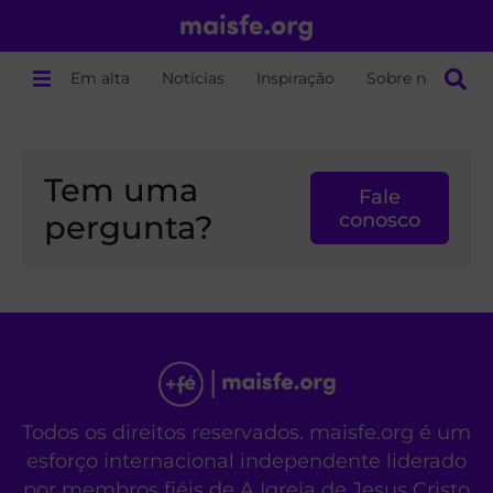
Em alta
Notícias
Inspiração
Sobre nós
Tem uma
Fale
pergunta?
conosco
Todos os direitos reservados. maisfe.org é um
esforço internacional independente liderado
por membros fiéis de A Igreja de Jesus Cristo