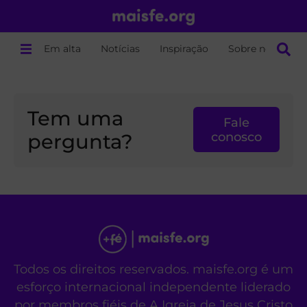
Em alta
Notícias
Inspiração
Sobre nós
Tem uma
Fale
pergunta?
conosco
Todos os direitos reservados. maisfe.org é um
esforço internacional independente liderado
por membros fiéis de A Igreja de Jesus Cristo