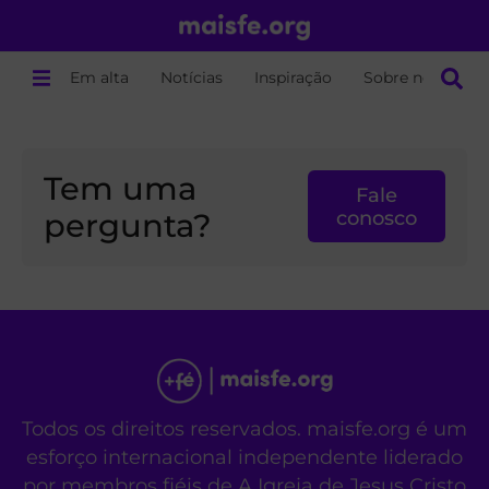
Em alta
Notícias
Inspiração
Sobre nós
Tem uma
Fale
pergunta?
conosco
Todos os direitos reservados. maisfe.org é um
esforço internacional independente liderado
por membros fiéis de A Igreja de Jesus Cristo