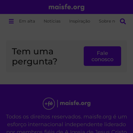
Em alta
Notícias
Inspiração
Sobre nós
Tem uma
Fale
pergunta?
conosco
Todos os direitos reservados. maisfe.org é um
esforço internacional independente liderado
por membros fiéis de A Igreja de Jesus Cristo