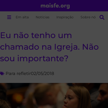
Em alta
Notícias
Inspiração
Sobre nós
Eu não tenho um
chamado na Igreja. Não
sou importante?
Para refletir
02/05/2018