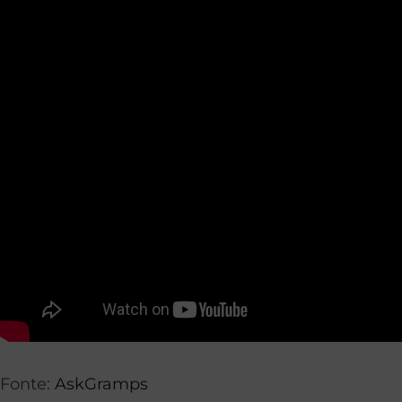
Fonte:
AskGramps