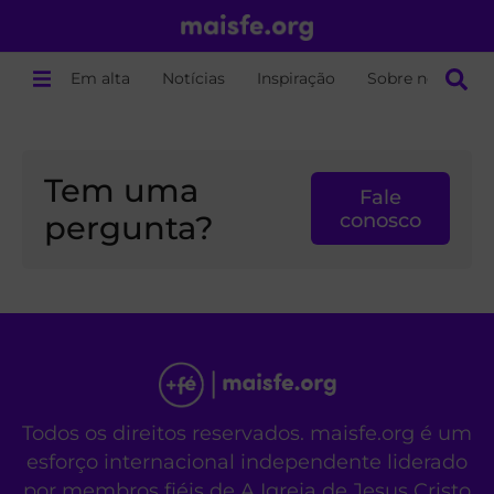
Em alta
Notícias
Inspiração
Sobre nós
Tem uma
Fale
pergunta?
conosco
Todos os direitos reservados. maisfe.org é um
esforço internacional independente liderado
por membros fiéis de A Igreja de Jesus Cristo