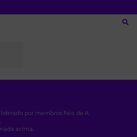
 liderado por membros fiéis de A
.
ionada acima.