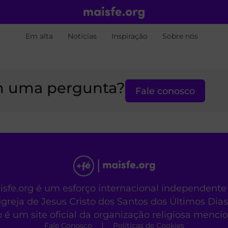
Em alta
Notícias
Inspiração
Sobre nós
 uma pergunta?
Fale conosco
aisfe.org é um esforço internacional independente
Igreja de Jesus Cristo dos Santos dos Últimos Dias
o é um site oficial da organização religiosa menc
Fale Conosco
Políticas de Cookies