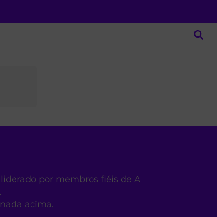
 liderado por membros fiéis de A
.
ionada acima.