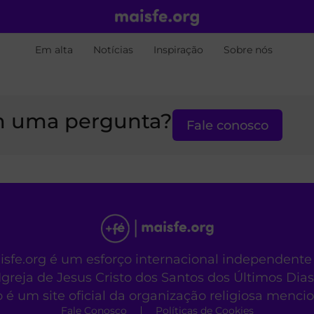
Em alta
Notícias
Inspiração
Sobre nós
 uma pergunta?
Fale conosco
aisfe.org é um esforço internacional independente
Igreja de Jesus Cristo dos Santos dos Últimos Dias
o é um site oficial da organização religiosa menc
Fale Conosco
Políticas de Cookies