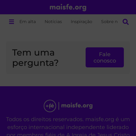
Em alta
Notícias
Inspiração
Sobre nós
Tem uma
Fale
pergunta?
conosco
Todos os direitos reservados. maisfe.org é um
esforço internacional independente liderado
por membros fiéis de A Igreja de Jesus Cristo