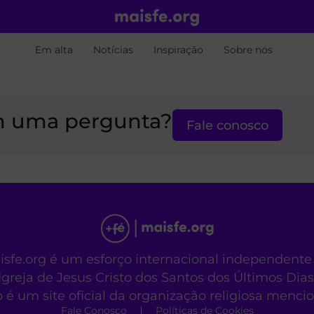
Em alta
Notícias
Inspiração
Sobre nós
 uma pergunta?
Fale conosco
aisfe.org é um esforço internacional independente
Igreja de Jesus Cristo dos Santos dos Últimos Dias
o é um site oficial da organização religiosa menc
Fale Conosco
Políticas de Cookies