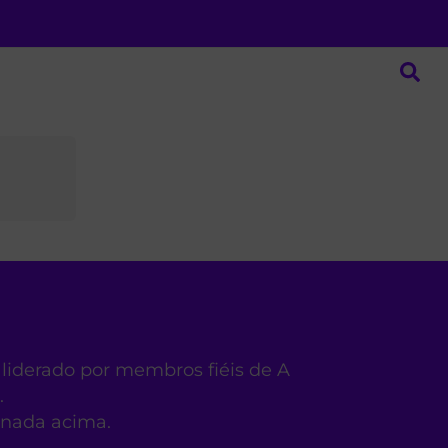
 liderado por membros fiéis de A
.
ionada acima.