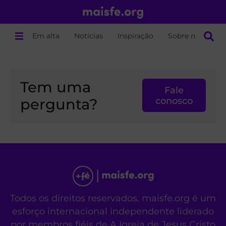
Em alta
Notícias
Inspiração
Sobre nós
Tem uma
Fale
pergunta?
conosco
Todos os direitos reservados. maisfe.org é um
esforço internacional independente liderado
por membros fiéis de A Igreja de Jesus Cristo