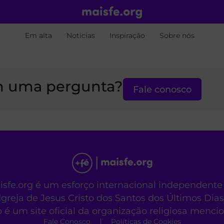
Em alta
Notícias
Inspiração
Sobre nós
 uma pergunta?
Fale conosco
aisfe.org é um esforço internacional independente
Igreja de Jesus Cristo dos Santos dos Últimos Dias
o é um site oficial da organização religiosa menc
Fale Conosco
Políticas de Cookies