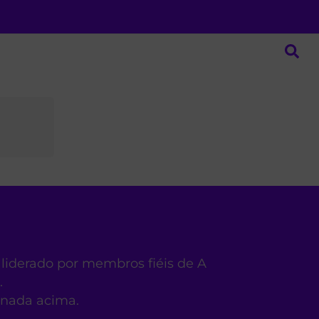
 liderado por membros fiéis de A
.
ionada acima.