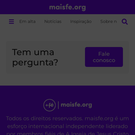
Em alta
Notícias
Inspiração
Sobre nós
Tem uma
Fale
pergunta?
conosco
Todos os direitos reservados. maisfe.org é um
esforço internacional independente liderado
por membros fiéis de A Igreja de Jesus Cristo