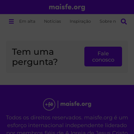
Em alta
Notícias
Inspiração
Sobre nós
Tem uma
Fale
pergunta?
conosco
Todos os direitos reservados. maisfe.org é um
esforço internacional independente liderado
por membros fiéis de A Igreja de Jesus Cristo