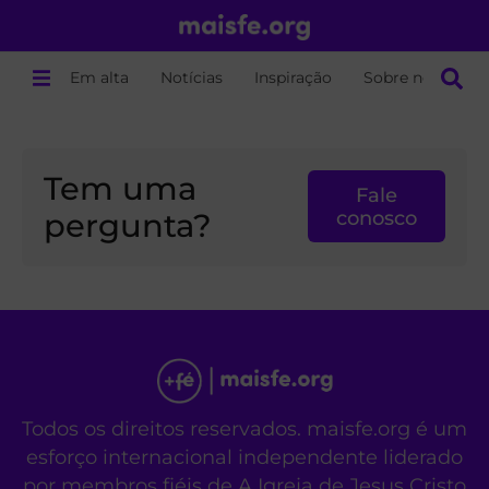
Em alta
Notícias
Inspiração
Sobre nós
Tem uma
Fale
pergunta?
conosco
Todos os direitos reservados. maisfe.org é um
esforço internacional independente liderado
por membros fiéis de A Igreja de Jesus Cristo