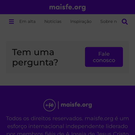
Em alta
Notícias
Inspiração
Sobre nós
Tem uma
Fale
pergunta?
conosco
Todos os direitos reservados. maisfe.org é um
esforço internacional independente liderado
por membros fiéis de A Igreja de Jesus Cristo