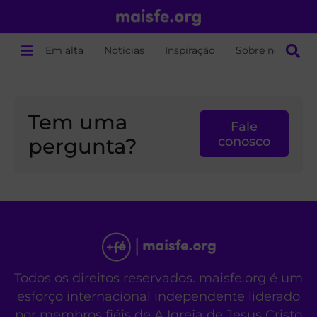
Em alta
Notícias
Inspiração
Sobre nós
Tem uma
Fale
pergunta?
conosco
Todos os direitos reservados. maisfe.org é um
esforço internacional independente liderado
por membros fiéis de A Igreja de Jesus Cristo