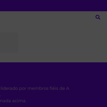
 liderado por membros fiéis de A
.
ionada acima.