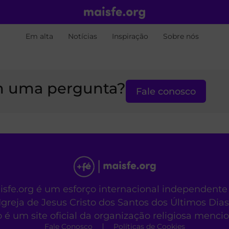
Em alta
Notícias
Inspiração
Sobre nós
 uma pergunta?
Fale conosco
aisfe.org é um esforço internacional independente
Igreja de Jesus Cristo dos Santos dos Últimos Dias
o é um site oficial da organização religiosa menc
Fale Conosco
Políticas de Cookies