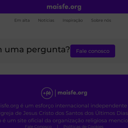
Em alta
Notícias
Inspiração
Sobre nós
 uma pergunta?
Fale conosco
aisfe.org é um esforço internacional independente
Igreja de Jesus Cristo dos Santos dos Últimos Dias
o é um site oficial da organização religiosa menc
Fale Conosco
Políticas de Cookies