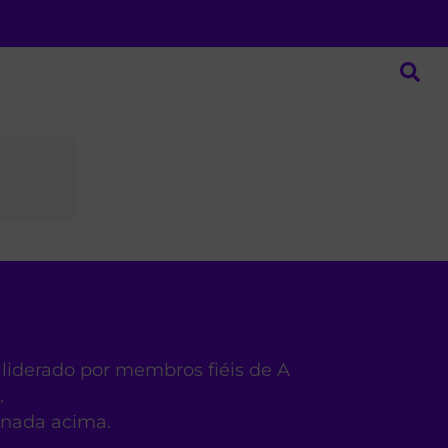
 liderado por membros fiéis de A
.
ionada acima.