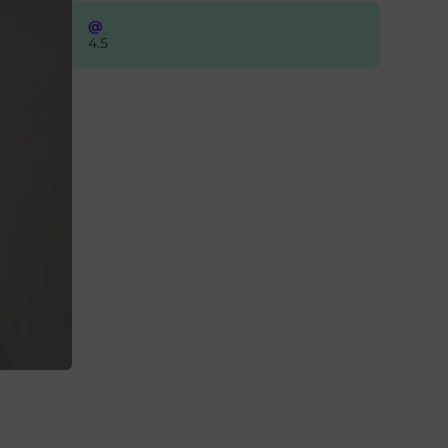
@
4.5