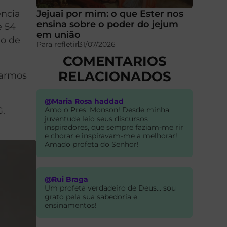
Jejuai por mim: o que Ester nos
ência
ensina sobre o poder do jejum
e 54
em união
do de
Para refletir
31/07/2026
COMENTARIOS
RELACIONADOS
rarmos
@Maria Rosa haddad
Amo o Pres. Monson! Desde minha
G.
juventude leio seus discursos
inspiradores, que sempre faziam-me rir
e chorar e inspiravam-me a melhorar!
Amado profeta do Senhor!
@Rui Braga
Um profeta verdadeiro de Deus... sou
grato pela sua sabedoria e
ensinamentos!