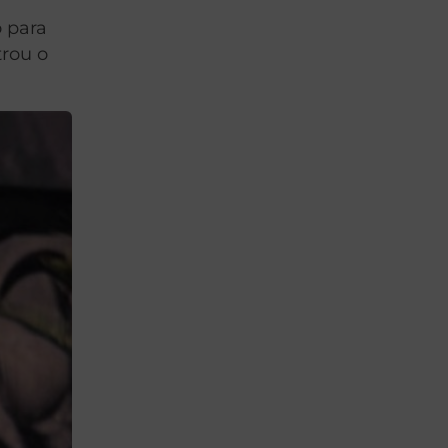
 para
trou o