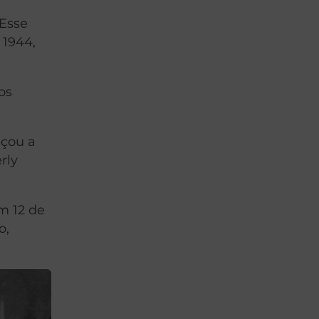
 Esse
 1944,
os
eçou a
rly
m 12 de
o,