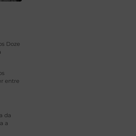
os Doze
a
os
r entre
ca da
a a