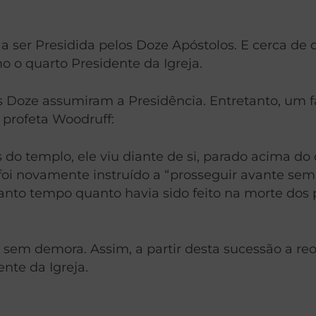
 a ser Presidida pelos Doze Apóstolos. E cerca de
o o quarto Presidente da Igreja.
s Doze assumiram a Presidência. Entretanto, um 
 profeta Woodruff:
o templo, ele viu diante de si, parado acima do 
e foi novamente instruído a “prosseguir avante s
tanto tempo quanto havia sido feito na morte dos p
a sem demora. Assim, a partir desta sucessão a re
te da Igreja.