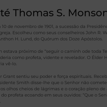
até Thomas S. Monso
10 de novembro de 1901, a sucessão da Presidênc
greja. Escolheu como seus conselheiros John R. W
e Anthon H. Lund, do Quórum dos Doze Apóstolos.
h estava próximo de “seguir o caminh ode toda Te
ria como profeta, vidente e revelador. O Élder H
a vê-lo.
 Grant sentiu seu poder e força espirituais. Rec
esidente Smith disse-lhe que o Senhor não comete
 os olhos cheios de lágrimas e o coração pleno de 
s do profeta ecoando em seus ouvidos: “Que o Sen
.