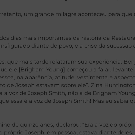
tretanto, um grande milagre aconteceu para que 
um dos dias mais importantes da história da Resta
nsfigurado diante do povo, e a crise da sucessão da
s, que mais tarde relataram sua experiência. Be
 que ele [Brigham Young] começou a falar, levante
essoa, na aparência, atitude, vestimenta e aspecto
to de Joseph estavam sobre ele”. Zina Huntingto
Era a voz de Joseph Smith, não a de Brigham Youn
 que essa é a voz de Joseph Smith! Mas eu sabia q
o de quinze anos, declarou: “Era a voz do própr
o próprio Joseph, em pessoa, estava diante deles.