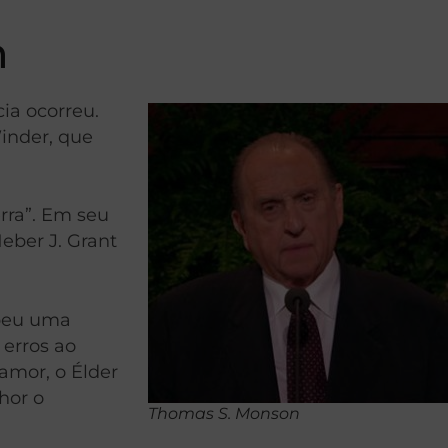
n
ia ocorreu.
inder, que
rra”. Em seu
eber J. Grant
ebeu uma
 erros ao
amor, o Élder
hor o
Thomas S. Monson