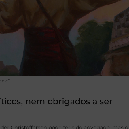
ople”
íticos, nem obrigados a ser
Élder Christofferson pode ter sido advogado, mas o