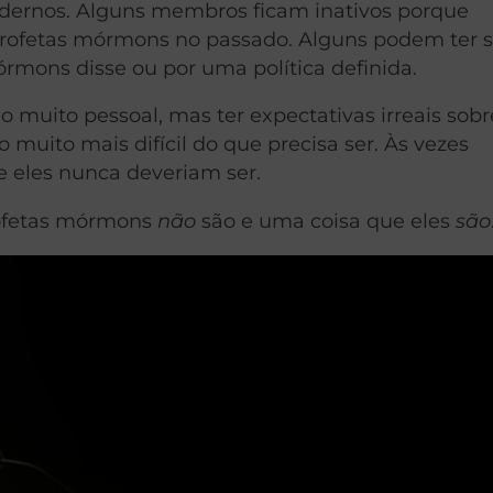
odernos. Alguns membros ficam inativos porque
rofetas mórmons no passado. Alguns podem ter 
rmons disse ou por uma política definida.
o muito pessoal, mas ter expectativas irreais sobr
 muito mais difícil do que precisa ser. Às vezes
e eles nunca deveriam ser.
profetas mórmons
não
são e uma coisa que eles
são