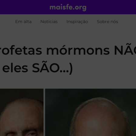
Em alta
Notícias
Inspiração
Sobre nós
profetas mórmons N
e eles SÃO…)