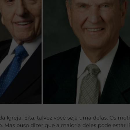
Igreja. Eita, talvez você seja uma delas. Os mot
. Mas ouso dizer que a maioria deles pode estar l