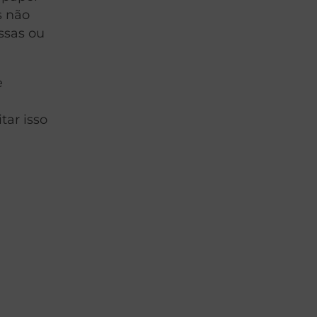
s não
ssas ou
e
tar isso