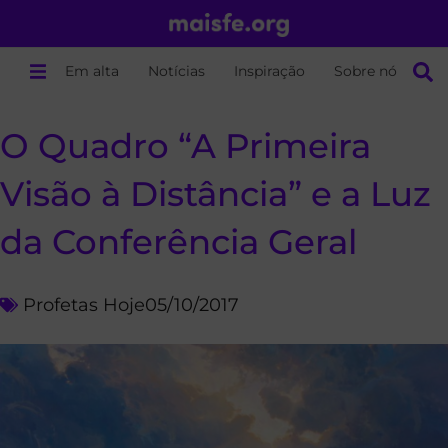
Em alta
Notícias
Inspiração
Sobre nós
O Quadro “A Primeira
Visão à Distância” e a Luz
da Conferência Geral
Profetas Hoje
05/10/2017