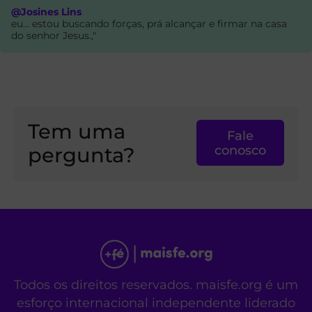
@Josines Lins
eu... estou buscando forças, prá alcançar e firmar na casa
do senhor Jesus.,"
Tem uma
Fale
pergunta?
conosco
Todos os direitos reservados. maisfe.org é um
esforço internacional independente liderado