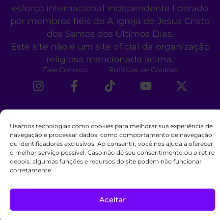
esforço internacional independente liderado
por membros fiéis de A Igreja de Jesus Cristo
dos Santos dos Últimos Dias.
Este site não é um site oficial da organização
religiosa mencionada acima.
Fale Conosco
Políticas de Cookies
Usamos tecnologias como cookies para melhorar sua experiência de
navegação e processar dados, como comportamento de navegação
ou identificadores exclusivos. Ao consentir, você nos ajuda a oferecer
o melhor serviço possível. Caso não dê seu consentimento ou o retire
depois, algumas funções e recursos do site podem não funcionar
corretamente.
Aceitar