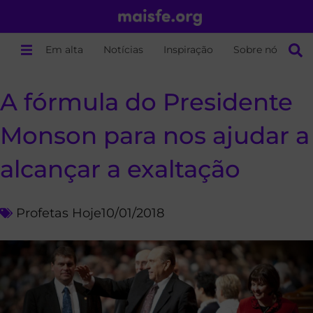
Em alta
Notícias
Inspiração
Sobre nós
A fórmula do Presidente
Monson para nos ajudar a
alcançar a exaltação
Profetas Hoje
10/01/2018