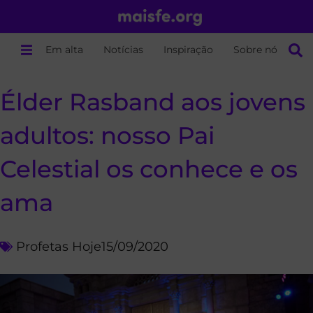
Em alta
Notícias
Inspiração
Sobre nós
Élder Rasband aos jovens
adultos: nosso Pai
Celestial os conhece e os
ama
Profetas Hoje
15/09/2020